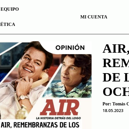
EQUIPO
MI CUENTA
 ÉTICA
AIR
RE
DE 
OC
Por:
Tomás C
18.05.2023