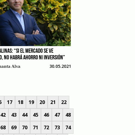
ALINAS: “SI EL MERCADO SE VE
O, NO HABRÁ AHORRO NI INVERSIÓN”
30.05.2021
anta Alva
6
17
18
19
20
21
22
42
43
44
45
46
47
48
68
69
70
71
72
73
74