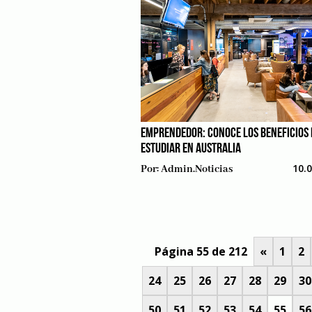
EMPRENDEDOR: CONOCE LOS BENEFICIOS 
ESTUDIAR EN AUSTRALIA
10.
Por:
Admin.noticias
Página 55 de 212
«
1
2
24
25
26
27
28
29
30
50
51
52
53
54
55
56