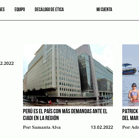
NES
EQUIPO
DECÁLOGO DE ÉTICA
MI CUENTA
02.2022
PERÚ ES EL PAÍS CON MÁS DEMANDAS ANTE EL
PATRICK
CIADI EN LA REGIÓN
DEL MAR
13.02.2022
Por:
Samanta Alva
Por:
Adm