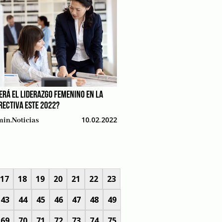
ERÁ EL LIDERAZGO FEMENINO EN LA
RECTIVA ESTE 2022?
10.02.2022
in.noticias
17
18
19
20
21
22
23
43
44
45
46
47
48
49
69
70
71
72
73
74
75