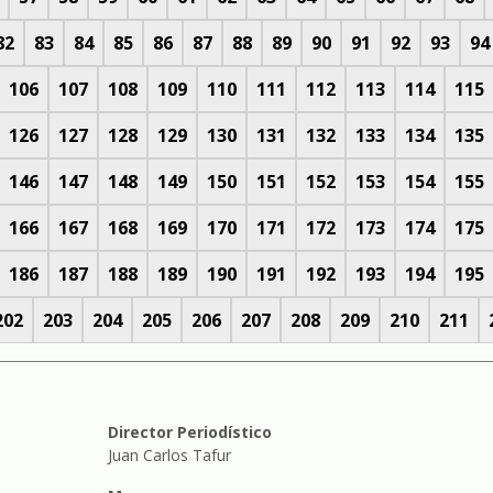
82
83
84
85
86
87
88
89
90
91
92
93
94
106
107
108
109
110
111
112
113
114
115
126
127
128
129
130
131
132
133
134
135
146
147
148
149
150
151
152
153
154
155
166
167
168
169
170
171
172
173
174
175
186
187
188
189
190
191
192
193
194
195
202
203
204
205
206
207
208
209
210
211
Director Periodístico
Juan Carlos Tafur