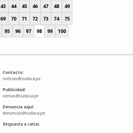
43
44
45
46
47
48
49
69
70
71
72
73
74
75
95
96
97
98
99
100
Contacto:
noticias@sudaca.pe
Publicidad:
ventas@sudaca.pe
Denuncia aquí:
denuncias@sudaca.pe
Respuesta a cartas