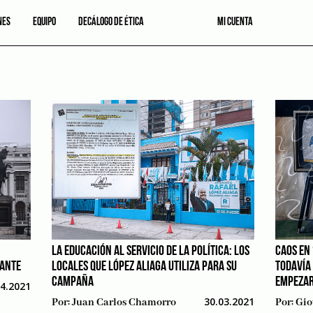
NES
EQUIPO
DECÁLOGO DE ÉTICA
MI CUENTA
LA EDUCACIÓN AL SERVICIO DE LA POLÍTICA: LOS
CAOS EN
LANTE
LOCALES QUE LÓPEZ ALIAGA UTILIZA PARA SU
TODAVÍA
CAMPAÑA
EMPEZAR
04.2021
30.03.2021
Por:
Juan Carlos Chamorro
Por:
Gio