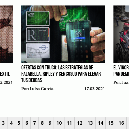
OFERTAS CON TRUCO: LAS ESTRATEGIAS DE
EL VIACR
EXTIL
FALABELLA, RIPLEY Y CENCOSUD PARA ELEVAR
PANDEM
TUS DEUDAS
03.2021
Por:
Jua
17.03.2021
Por:
Luisa García
3
4
5
6
7
8
9
10
11
12
13
14
15
16