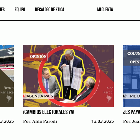
NES
EQUIPO
DECÁLOGO DE ÉTICA
MI CUENTA
¡CAMBIOS ELECTORALES YA!
¿ES PAYA
03.2025
13.03.2025
Por:
Aldo Parodi
Por:
Jua