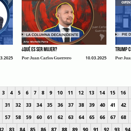
¿QUÉ ES SER MUJER?
TRUMP C
03.2025
10.03.2025
Por:
Juan Carlos Guerrero
Por:
Jua
3
4
5
6
7
8
9
10
11
12
13
14
15
16
31
32
33
34
35
36
37
38
39
40
41
42
57
58
59
60
61
62
63
64
65
66
67
68
82
83
84
85
86
87
88
89
90
91
92
93
94