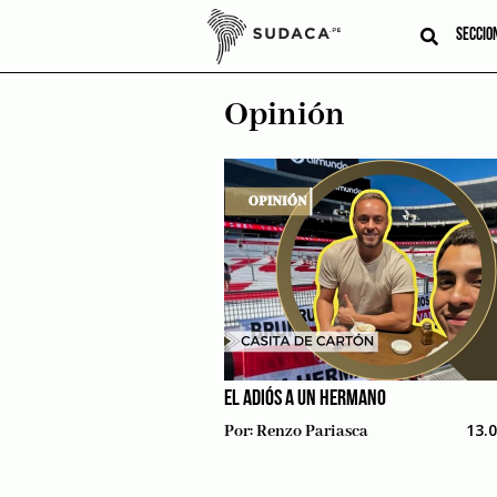
Skip
to
SECCIO
content
Opinión
EL ADIÓS A UN HERMANO
13.
Por:
Renzo Pariasca