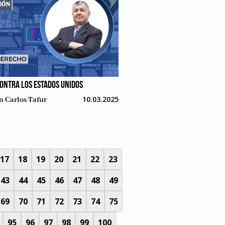
ONTRA LOS ESTADOS UNIDOS
10.03.2025
n Carlos Tafur
17
18
19
20
21
22
23
43
44
45
46
47
48
49
69
70
71
72
73
74
75
95
96
97
98
99
100