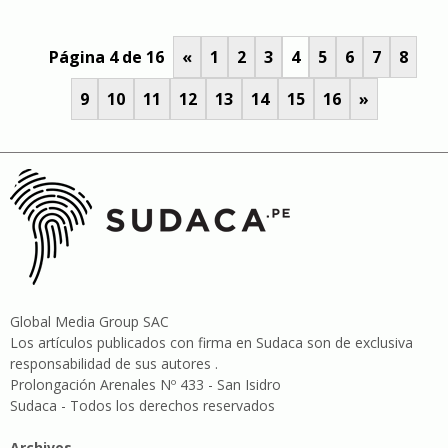
Página 4 de 16
«
1
2
3
4
5
6
7
8
9
10
11
12
13
14
15
16
»
Global Media Group SAC
Los artículos publicados con firma en Sudaca son de exclusiva
responsabilidad de sus autores .
Prolongación Arenales Nº 433 - San Isidro
Sudaca - Todos los derechos reservados
Archivos