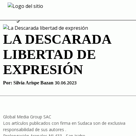
Skip
to
Mymothersside
content
LA DESCARADA
LIBERTAD DE
EXPRESIÓN
30.06.2023
Por:
Silvia Arispe Bazan
Global Media Group SAC
Los artículos publicados con firma en Sudaca son de exclusiva
responsabilidad de sus autores .
Prolongación Arenales Nº 433 - San Isidro