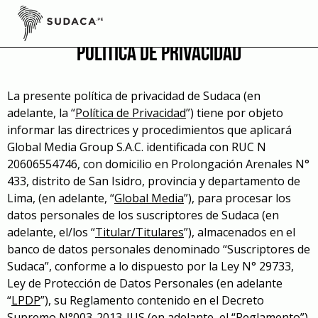
Skip
to
content
Política de privacidad
La presente política de privacidad de Sudaca (en
adelante, la “
Política de Privacidad
”) tiene por objeto
informar las directrices y procedimientos que aplicará
Global Media Group S.A.C. identificada con RUC N
20606554746, con domicilio en Prolongación Arenales N°
433, distrito de San Isidro, provincia y departamento de
Lima, (en adelante, “
Global Media
”), para procesar los
datos personales de los suscriptores de Sudaca (en
adelante, el/los “
Titular/Titulares
”), almacenados en el
banco de datos personales denominado “Suscriptores de
Sudaca”, conforme a lo dispuesto por la Ley N° 29733,
Ley de Protección de Datos Personales (en adelante
“
LPDP
”), su Reglamento contenido en el Decreto
Supremo N°003-2013-JUS (en adelante, el “
Reglamento
”),