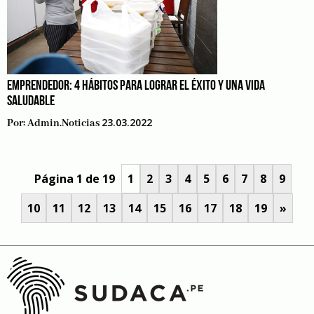
EMPRENDEDOR: 4 HÁBITOS PARA LOGRAR EL ÉXITO Y UNA VIDA
SALUDABLE
23.03.2022
Por:
Admin.noticias
Página 1 de 19
1
2
3
4
5
6
7
8
9
10
11
12
13
14
15
16
17
18
19
»