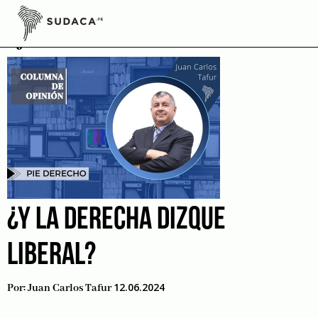
Skip
to
jct
content
¿Y LA DERECHA DIZQUE
LIBERAL?
12.06.2024
Por:
Juan Carlos Tafur