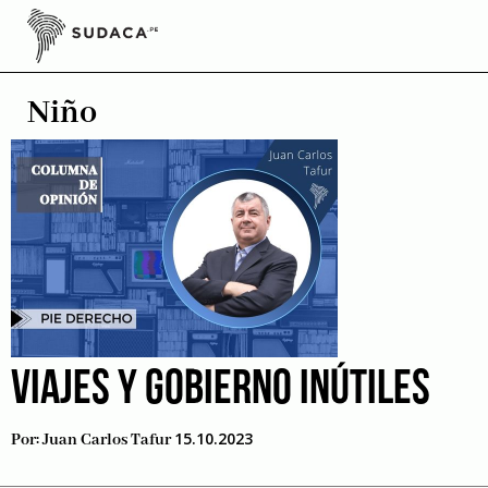
Skip
to
Prevención del fenómeno del
content
Niño
VIAJES Y GOBIERNO INÚTILES
15.10.2023
Por:
Juan Carlos Tafur