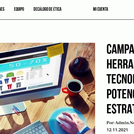
NES
EQUIPO
DECÁLOGO DE ÉTICA
MI CUENTA
CAMPA
HERRA
TECNO
POTEN
ESTRA
Por:
Admin.no
12.11.2021