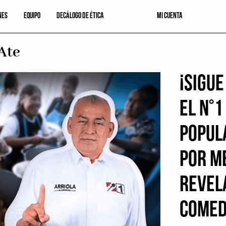
NES
EQUIPO
DECÁLOGO DE ÉTICA
MI CUENTA
Ate
¡SIGUE
EL N°1
POPUL
POR M
REVEL
COMED