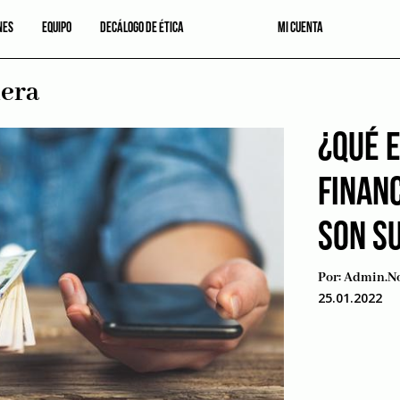
NES
EQUIPO
DECÁLOGO DE ÉTICA
MI CUENTA
iera
¿QUÉ E
FINAN
SON SU
Por:
Admin.no
25.01.2022