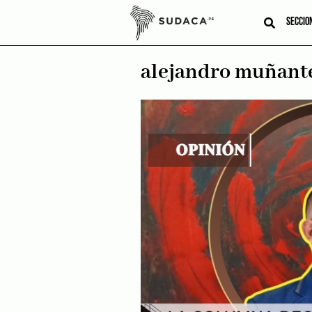
Skip
to
SECCIO
content
alejandro muñant