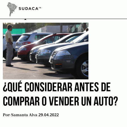
Skip
to
Compra de autos
content
¿QUÉ CONSIDERAR ANTES DE
COMPRAR O VENDER UN AUTO?
29.04.2022
Por:
Samanta Alva