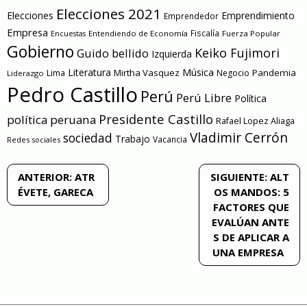
Elecciones 2021
Elecciones
Emprendimiento
Emprendedor
Empresa
Entendiendo de Economía
Fiscalía
Fuerza Popular
Encuestas
Gobierno
Keiko Fujimori
Guido bellido
Izquierda
Literatura
Música
Mirtha Vasquez
Pandemia
Lima
Negocio
Liderazgo
Pedro Castillo
Perú
Perú Libre
Política
Presidente Castillo
política peruana
Rafael Lopez Aliaga
Vladimir Cerrón
sociedad
Trabajo
Vacancia
Redes sociales
Navegación
ANTERIOR:
ATR
SIGUIENTE:
ALT
ÉVETE, GARECA
OS MANDOS: 5
de
FACTORES QUE
EVALÚAN ANTE
entradas
S DE APLICAR A
UNA EMPRESA