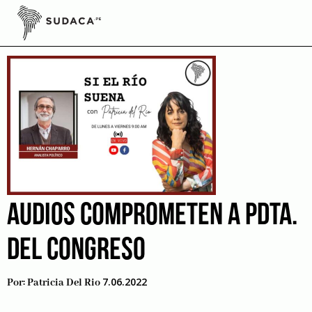
Skip
to
FF. AA.
content
AUDIOS COMPROMETEN A PDTA.
DEL CONGRESO
7.06.2022
Por:
Patricia Del Rio