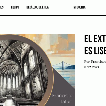
NES
EQUIPO
DECÁLOGO DE ÉTICA
MI CUENTA
EL EX
ES LIS
Por:
Francisco
8.12.2024