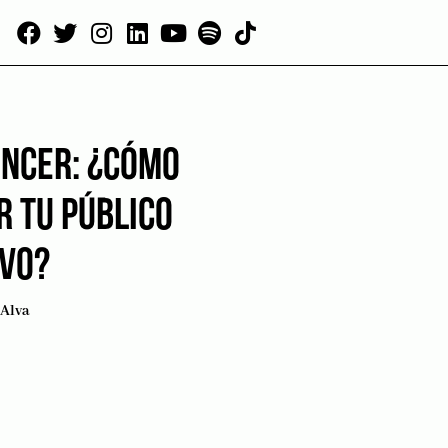
ENCER: ¿CÓMO
R TU PÚBLICO
IVO?
Alva