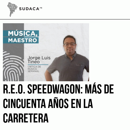
Skip
to
rock de los 80s
content
R.E.O. SPEEDWAGON: MÁS DE
CINCUENTA AÑOS EN LA
CARRETERA