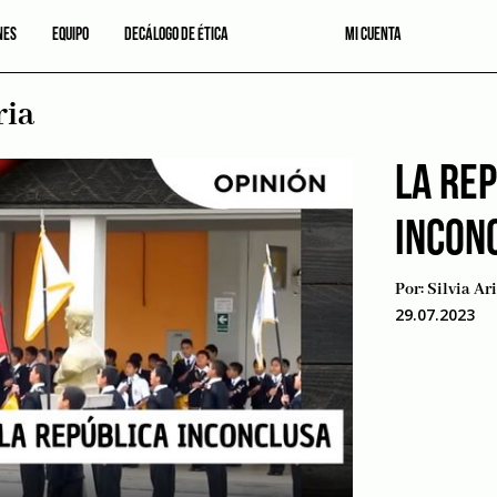
NES
EQUIPO
DECÁLOGO DE ÉTICA
MI CUENTA
ria
LA RE
INCON
Por:
Silvia Ar
29.07.2023