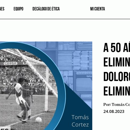
NES
EQUIPO
DECÁLOGO DE ÉTICA
MI CUENTA
A 50 A
ELIMI
DOLOR
ELIMI
Por:
Tomás Co
24.08.2023