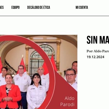
NES
EQUIPO
DECÁLOGO DE ÉTICA
MI CUENTA
SIN M
Por:
Aldo Par
19.12.2024