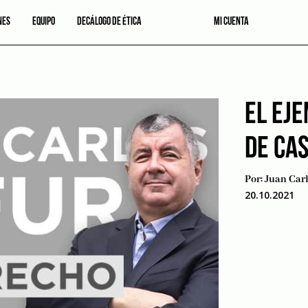
NES
EQUIPO
DECÁLOGO DE ÉTICA
MI CUENTA
EL EJ
DE CAS
Por:
Juan Carl
20.10.2021