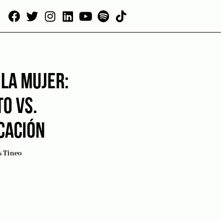
 LA MUJER:
O VS.
CACIÓN
s Tineo