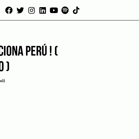
CIONA PERÚ ! (
 )
odi