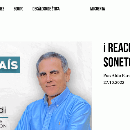
NES
EQUIPO
DECÁLOGO DE ÉTICA
MI CUENTA
¡ REAC
SONETO
Por:
Aldo Par
27.10.2022