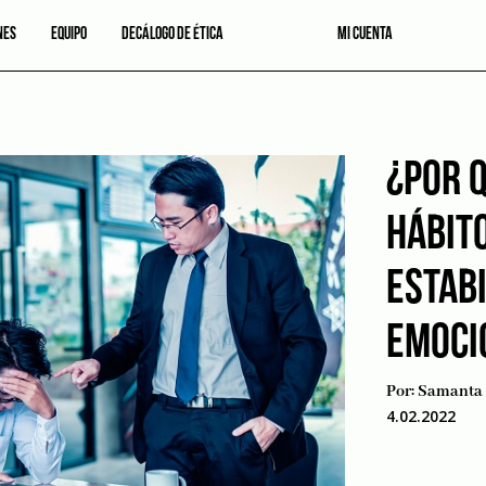
NES
EQUIPO
DECÁLOGO DE ÉTICA
MI CUENTA
¿POR 
HÁBIT
ESTAB
EMOCI
Por:
Samanta 
4.02.2022