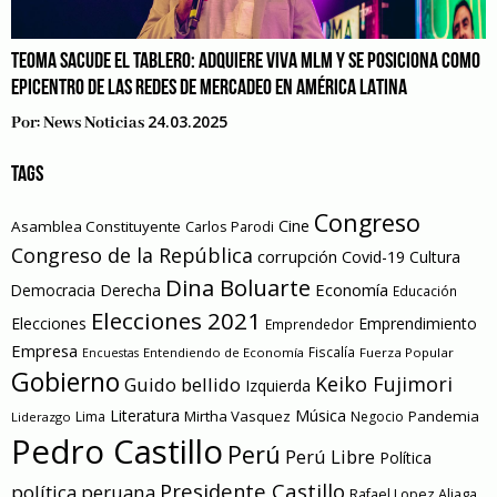
TEOMA SACUDE EL TABLERO: ADQUIERE VIVA MLM Y SE POSICIONA COMO
EPICENTRO DE LAS REDES DE MERCADEO EN AMÉRICA LATINA
24.03.2025
Por:
News Noticias
TAGS
Congreso
Cine
Asamblea Constituyente
Carlos Parodi
Congreso de la República
corrupción
Covid-19
Cultura
Dina Boluarte
Economía
Democracia
Derecha
Educación
Elecciones 2021
Elecciones
Emprendimiento
Emprendedor
Empresa
Entendiendo de Economía
Fiscalía
Fuerza Popular
Encuestas
Gobierno
Keiko Fujimori
Guido bellido
Izquierda
Literatura
Música
Mirtha Vasquez
Pandemia
Lima
Negocio
Liderazgo
Pedro Castillo
Perú
Perú Libre
Política
Presidente Castillo
política peruana
Rafael Lopez Aliaga