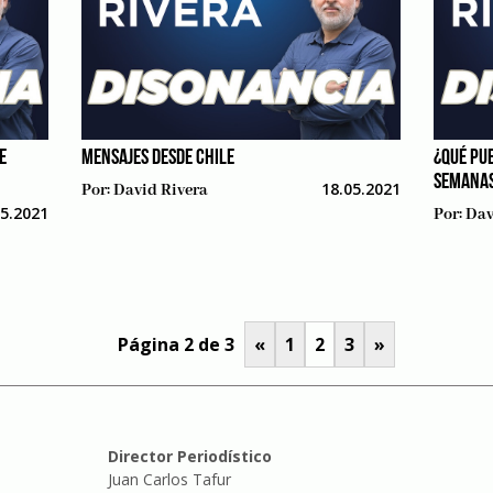
E
MENSAJES DESDE CHILE
¿QUÉ PU
SEMANA
18.05.2021
Por:
David Rivera
05.2021
Por:
Dav
Página 2 de 3
«
1
2
3
»
Director Periodístico
Juan Carlos Tafur