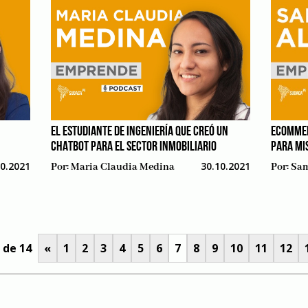
EL ESTUDIANTE DE INGENIERÍA QUE CREÓ UN
ECOMMER
CHATBOT PARA EL SECTOR INMOBILIARIO
PARA MI
10.2021
30.10.2021
Por:
Maria Claudia Medina
Por:
Sam
 de 14
«
1
2
3
4
5
6
7
8
9
10
11
12