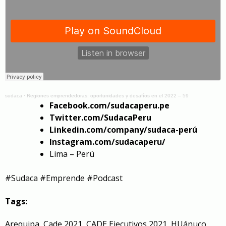
sudaca
·
Regiones emprendedoras: oportunidades y desafíos en el 2022 – 59
Facebook.com/sudacaperu.pe
Twitter.com/SudacaPeru
Linkedin.com/company/sudaca-perú
Instagram.com/sudacaperu/
Lima – Perú
#Sudaca​​​​ #Emprende​​​​​​​​ #Podcast​​​​
Tags:
Arequipa
,
Cade 2021
,
CADE Ejecutivos 2021
,
HUánuco
,