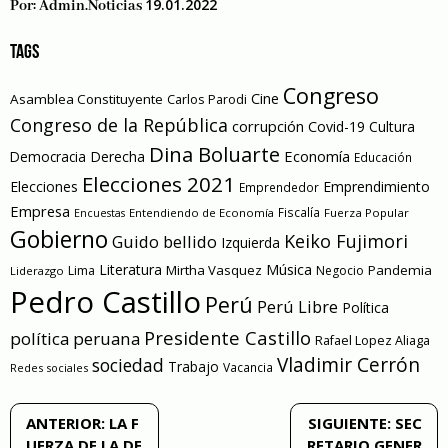
19.01.2022
Por:
Admin.noticias
TAGS
Congreso
Cine
Asamblea Constituyente
Carlos Parodi
Congreso de la República
corrupción
Covid-19
Cultura
Dina Boluarte
Economía
Democracia
Derecha
Educación
Elecciones 2021
Elecciones
Emprendimiento
Emprendedor
Empresa
Entendiendo de Economía
Fiscalía
Fuerza Popular
Encuestas
Gobierno
Keiko Fujimori
Guido bellido
Izquierda
Literatura
Música
Mirtha Vasquez
Pandemia
Lima
Negocio
Liderazgo
Pedro Castillo
Perú
Perú Libre
Política
Presidente Castillo
política peruana
Rafael Lopez Aliaga
Vladimir Cerrón
sociedad
Trabajo
Vacancia
Redes sociales
Navegación
ANTERIOR:
LA F
SIGUIENTE:
SEC
UERZA DE LA DE
RETARIO GENER