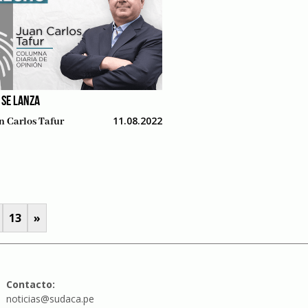
 SE LANZA
11.08.2022
n Carlos Tafur
13
»
Contacto:
noticias@sudaca.pe