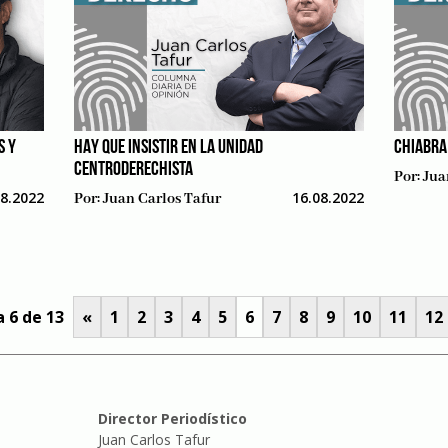
S Y
HAY QUE INSISTIR EN LA UNIDAD
CHIABRA
CENTRODERECHISTA
Por:
Jua
08.2022
16.08.2022
Por:
Juan Carlos Tafur
 6 de 13
«
1
2
3
4
5
6
7
8
9
10
11
12
Director Periodístico
Juan Carlos Tafur