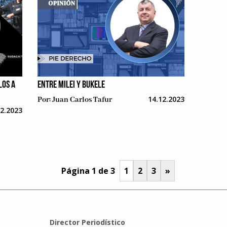
LOS A
ENTRE MILEI Y BUKELE
14.12.2023
Por:
Juan Carlos Tafur
12.2023
Página 1 de 3
1
2
3
»
Director Periodístico