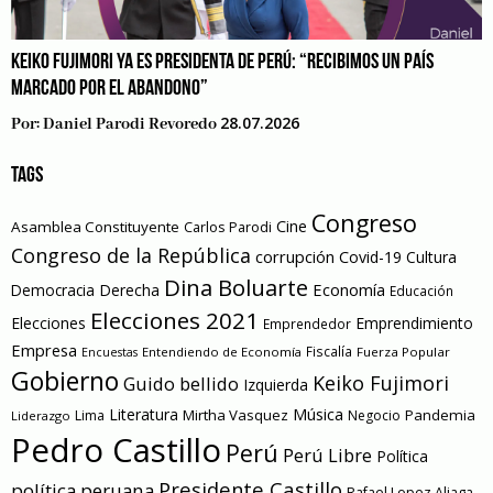
KEIKO FUJIMORI YA ES PRESIDENTA DE PERÚ: “RECIBIMOS UN PAÍS
MARCADO POR EL ABANDONO”
28.07.2026
Por:
Daniel Parodi Revoredo
TAGS
Congreso
Cine
Asamblea Constituyente
Carlos Parodi
Congreso de la República
corrupción
Covid-19
Cultura
Dina Boluarte
Economía
Democracia
Derecha
Educación
Elecciones 2021
Elecciones
Emprendimiento
Emprendedor
Empresa
Entendiendo de Economía
Fiscalía
Fuerza Popular
Encuestas
Gobierno
Keiko Fujimori
Guido bellido
Izquierda
Literatura
Música
Mirtha Vasquez
Pandemia
Lima
Negocio
Liderazgo
Pedro Castillo
Perú
Perú Libre
Política
Presidente Castillo
política peruana
Rafael Lopez Aliaga