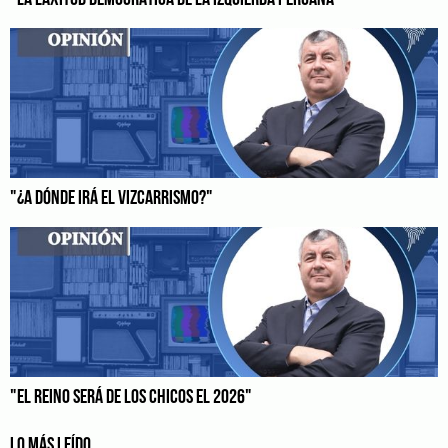
"LA LAXITUD DEMOCRÁTICA DE LA IZQUIERDA PERUANA"
"¿A DÓNDE IRÁ EL VIZCARRISMO?"
"EL REINO SERÁ DE LOS CHICOS EL 2026"
LO MÁS LEÍDO