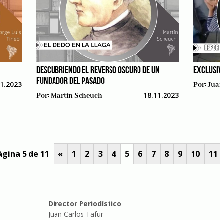
DESCUBRIENDO EL REVERSO OSCURO DE UN
EXCLUSI
FUNDADOR DEL PASADO
11.2023
Por:
Jua
18.11.2023
Por:
Martín Scheuch
ágina 5 de 11
«
1
2
3
4
5
6
7
8
9
10
11
Director Periodístico
Juan Carlos Tafur