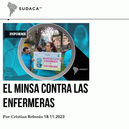
Skip
to
protesta
content
EL MINSA CONTRA LAS
ENFERMERAS
18.11.2023
Por:
Cristian Rebosio