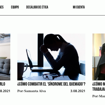
NES
EQUIPO
DECÁLOGO DE ÉTICA
MI CUENTA
IRLO
¿CÓMO COMBATIR EL ‘SÍNDROME DEL QUEMADO’?
¿CÓMO M
TRABAJA
08.2021
3.08.2021
Por:
Samanta Alva
Por:
Mar