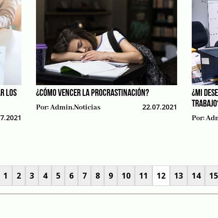
R LOS
¿CÓMO VENCER LA PROCRASTINACIÓN?
¿MI DES
TRABAJO
22.07.2021
Por:
Admin.noticias
07.2021
Por:
Adm
1
2
3
4
5
6
7
8
9
10
11
12
13
14
15