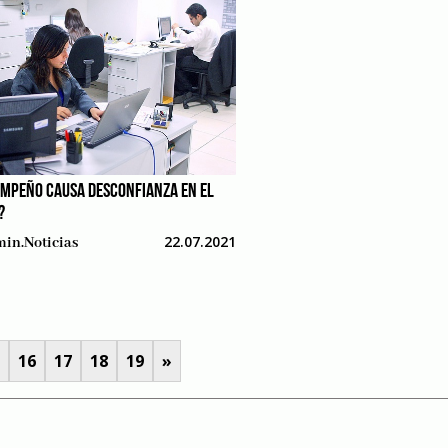
EMPEÑO CAUSA DESCONFIANZA EN EL
?
22.07.2021
in.noticias
16
17
18
19
»