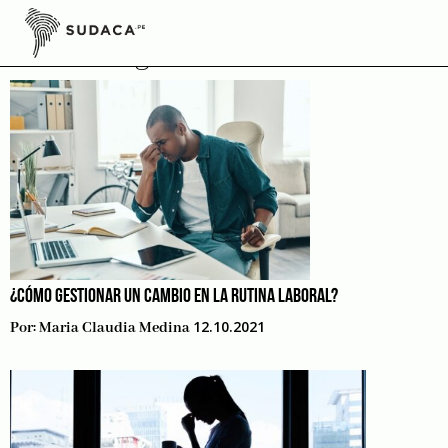
Skip
to
Coaching
content
¿CÓMO GESTIONAR UN CAMBIO EN LA RUTINA LABORAL?
12.10.2021
Por:
Maria Claudia Medina