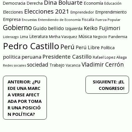
Dina Boluarte
Economía
Democracia
Derecha
Educación
Elecciones 2021
Elecciones
Emprendimiento
Emprendedor
Empresa
Entendiendo de Economía
Fiscalía
Fuerza Popular
Encuestas
Gobierno
Keiko Fujimori
Guido bellido
Izquierda
Literatura
Música
Mirtha Vasquez
Pandemia
Lima
Negocio
Liderazgo
Pedro Castillo
Perú
Perú Libre
Política
Presidente Castillo
política peruana
Rafael Lopez Aliaga
Vladimir Cerrón
sociedad
Trabajo
Vacancia
Redes sociales
Navegación
ANTERIOR:
¿PU
SIGUIENTE:
¡EL
EDE UNA MARC
CONGRESO!
de
A VERSE AFECT
ADA POR TOMA
entradas
R UNA POSICIÓ
N POLÍTICA?