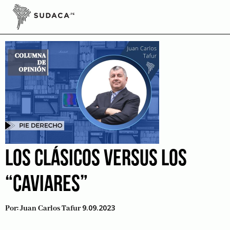
Skip
to
Patricia Benavides
content
LOS CLÁSICOS VERSUS LOS
“CAVIARES”
9.09.2023
Por:
Juan Carlos Tafur