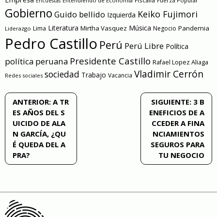
Entendiendo de Economía
Fiscalía
Fuerza Popular
Encuestas
Gobierno
Keiko Fujimori
Guido bellido
Izquierda
Literatura
Música
Mirtha Vasquez
Pandemia
Lima
Negocio
Liderazgo
Pedro Castillo
Perú
Perú Libre
Política
Presidente Castillo
política peruana
Rafael Lopez Aliaga
Vladimir Cerrón
sociedad
Trabajo
Vacancia
Redes sociales
Navegación
ANTERIOR:
A TR
SIGUIENTE:
3 B
ES AÑOS DEL S
ENEFICIOS DE A
de
UICIDO DE ALA
CCEDER A FINA
N GARCÍA, ¿QU
NCIAMIENTOS
entradas
É QUEDA DEL A
SEGUROS PARA
PRA?
TU NEGOCIO