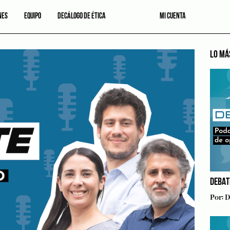
NES
EQUIPO
DECÁLOGO DE ÉTICA
MI CUENTA
LO MÁ
DEBAT
Por:
D