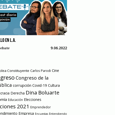
LO EN L.A.
9.06.2022
ebate
Cine
lea Constituyente
Carlos Parodi
greso
Congreso de la
blica
corrupción
Covid-19
Cultura
Dina Boluarte
racia
Derecha
omía
Elecciones
Educación
cciones 2021
Emprendedor
Empresa
ndimiento
Entendiendo
Encuestas