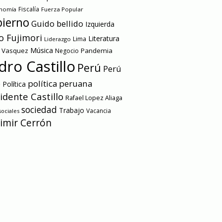
onomía
Fiscalía
Fuerza Popular
ierno
Guido bellido
Izquierda
o Fujimori
Literatura
Lima
Liderazgo
Música
a Vasquez
Pandemia
Negocio
dro Castillo
Perú
Perú
e
política peruana
Política
idente Castillo
Rafael Lopez Aliaga
sociedad
Trabajo
Vacancia
ociales
imir Cerrón