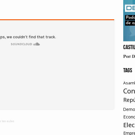
CASTIL
Por:
D
TAGS
Asamb
Con
Repú
Democ
Econ
a las aulas
Ele
Empre