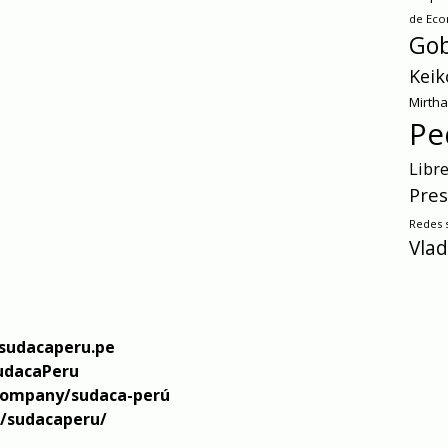
de Ec
Gob
Keik
Mirth
Pe
Libr
Pres
Redes s
Vlad
sudacaperu.pe
udacaPeru
company/sudaca-perú
/sudacaperu/