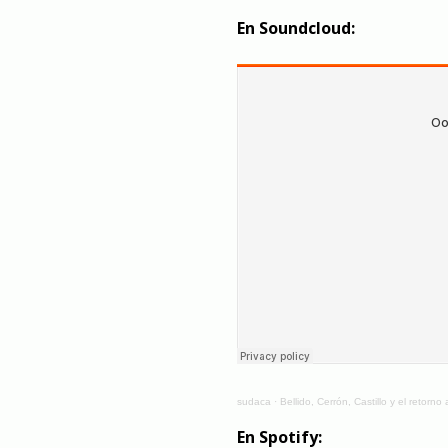
En Soundcloud:
sudaca
·
Bellido, Cerrón, Castillo y el retorno 
En Spotify: