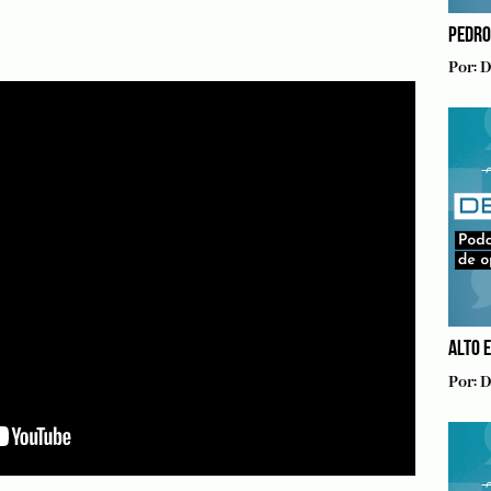
PEDRO
Por:
D
ALTO 
Por:
D