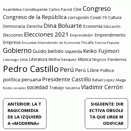
Congreso
Cine
Asamblea Constituyente
Carlos Parodi
Congreso de la República
corrupción
Covid-19
Cultura
Dina Boluarte
Economía
Democracia
Derecha
Educación
Elecciones 2021
Elecciones
Emprendimiento
Emprendedor
Empresa
Entendiendo de Economía
Fiscalía
Fuerza Popular
Encuestas
Gobierno
Keiko Fujimori
Guido bellido
Izquierda
Literatura
Música
Mirtha Vasquez
Pandemia
Lima
Negocio
Liderazgo
Pedro Castillo
Perú
Perú Libre
Política
Presidente Castillo
política peruana
Rafael Lopez Aliaga
Vladimir Cerrón
sociedad
Trabajo
Vacancia
Redes sociales
Navegación
ANTERIOR:
LA T
SIGUIENTE:
DIR
RAGICOMEDIA
ECTIVA OBSOLE
de
DE LA IZQUIERD
TA QUE URGE M
A «MODERNA»
ODIFICAR
entradas