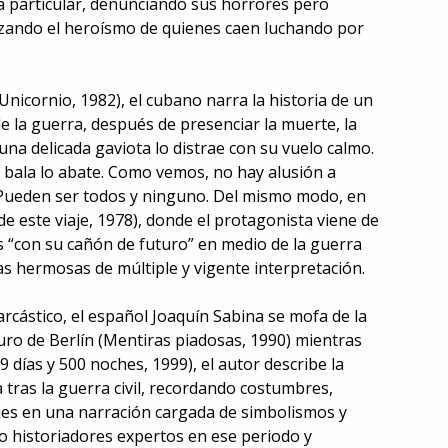
a particular, denunciando sus horrores pero
zando el heroísmo de quienes caen luchando por
Unicornio, 1982), el cubano narra la historia de un
e la guerra, después de presenciar la muerte, la
na delicada gaviota lo distrae con su vuelo calmo.
a bala lo abate. Como vemos, no hay alusión a
. Pueden ser todos y ninguno. Del mismo modo, en
 de este viaje, 1978), donde el protagonista viene de
as “con su cañón de futuro” en medio de la guerra
rías hermosas de múltiple y vigente interpretación.
rcástico, el español Joaquín Sabina se mofa de la
uro de Berlín
(Mentiras piadosas, 1990) mientras
9 días y 500 noches, 1999), el autor describe la
tras la guerra civil, recordando costumbres,
jes en una narración cargada de simbolismos y
lo historiadores expertos en ese periodo y