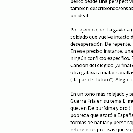
bélico desde una perspectiv
también describiendo/ensal
un ideal.
Por ejemplo, en
La gaviota
(
soldado que vuelve intacto d
desesperación. De repente, u
En ese preciso instante, un
ningún conflicto específico
Canción del elegido
(Al final
otra galaxia a matar canall
(“la paz del futuro”). Alego
En un tono más relajado y sa
Guerra Fría en su tema
El m
que, en
De purísima y oro
(1
pobreza que azotó a España 
formas de hablar y persona
referencias precisas que so