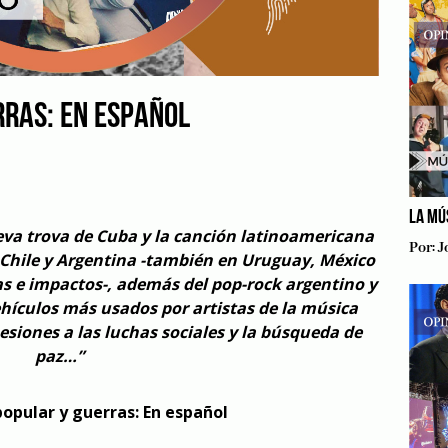
RRAS: EN ESPAÑOL
LA MÚ
va trova de Cuba y la canción latinoamericana
Por:
J
 Chile y Argentina -también en Uruguay, México
s e impactos-, además del pop-rock argentino y
ehículos más usados por artistas de la música
siones a las luchas sociales y la búsqueda de
paz…”
opular y guerras: En español