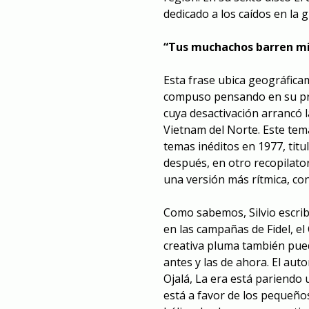
dedicado a los caídos en la 
“Tus muchachos barren m
Esta frase ubica geográfica
compuso pensando en su pr
cuya desactivación arrancó l
Vietnam del Norte. Este tem
temas inéditos en 1977, titu
después, en otro recopilato
una versión más rítmica
, co
Como sabemos, Silvio escri
en las campañas de Fidel, e
creativa pluma también pued
antes y las de ahora. El aut
Ojalá
,
La era está pariendo
está a favor de los pequeño