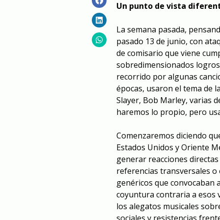
Un punto de vista diferen
La semana pasada, pensando e
pasado 13 de junio, con ataq
de comisario que viene cu
sobredimensionados logros y
recorrido por algunas canci
épocas, usaron el tema de 
Slayer
,
Bob Marley
, varias 
haremos lo propio, pero us
Comenzaremos diciendo que,
Estados Unidos y Oriente Me
generar reacciones directas
referencias transversales 
genéricos que convocaban a l
coyuntura contraria a esos
los alegatos musicales sobre
sociales y resistencias frent