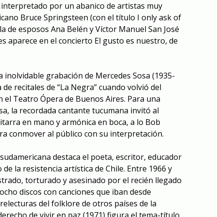
e interpretado por un abanico de artistas muy
cano Bruce Springsteen (con el título I only ask of
la de esposos Ana Belén y Víctor Manuel San José
es aparece en el concierto
El gusto es nuestro
, de
la inolvidable grabación de Mercedes Sosa (1935-
de recitales de “La Negra” cuando volvió del
n el Teatro Ópera de Buenos Aires
. Para una
sa, la recordada cantante tucumana invitó al
itarra en mano y armónica en boca, a lo Bob
ra conmover al público con su interpretación.
 sudamericana destaca el poeta, escritor, educador
 de la resistencia artística de Chile. Entre 1966 y
trado, torturado y asesinado por el recién llegado
ocho discos con canciones que iban desde
lecturas del folklore de otros países de la
 derecho de vivir en paz (1971)
figura el tema-título
,