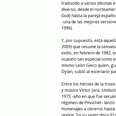
traducido a varios idiomas 
diverso, desde el norteameri
God) hasta la pareja españo
-una de las mejores version
1996).
Y, por supuesto, está aquel
2009) que resume la semana 
exilio, en febrero de 1982,
e
ocasión tan especial como e
mismo León Gieco quien, gu
Dylan, subió al escenario pa
Entre los héroes de la trova
y músico Víctor Jara, símbolo
1973 -año en que fue secues
régimen de Pinochet- lanzó 
homenajes a obreros hasta re
región. En su sexto disco El