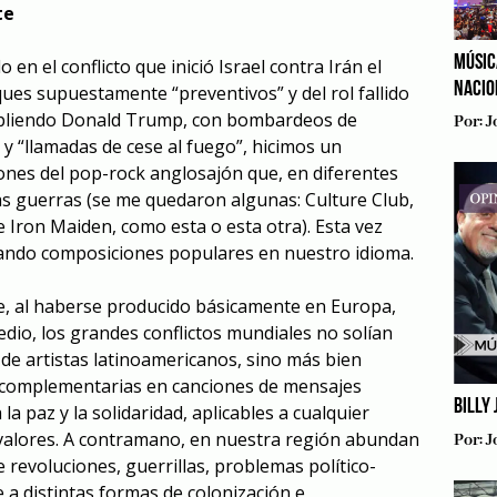
te
MÚSIC
n el conflicto que inició Israel contra Irán el
NACIO
ues supuestamente “preventivos” y del rol fallido
mpliendo Donald Trump, con bombardeos de
Por:
J
 “llamadas de cese al fuego”, hicimos un
ones del pop-rock anglosajón que, en diferentes
las guerras (se me quedaron algunas:
Culture Club
,
de Iron Maiden,
como esta
o
esta otra
). Esta vez
ando composiciones populares en nuestro idioma.
 al haberse producido básicamente en Europa,
dio, los grandes conflictos mundiales no solían
 de artistas latinoamericanos, sino más bien
o complementarias en canciones de mensajes
BILLY
a paz y la solidaridad, aplicables a cualquier
 valores. A contramano, en nuestra región abundan
Por:
J
 revoluciones, guerrillas, problemas político-
e a distintas formas de colonización e