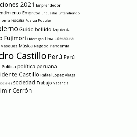
cciones 2021
Emprendedor
Empresa
ndimiento
Entendiendo
Encuestas
onomía
Fiscalía
Fuerza Popular
ierno
Guido bellido
Izquierda
o Fujimori
Literatura
Lima
Liderazgo
Música
a Vasquez
Pandemia
Negocio
dro Castillo
Perú
Perú
e
política peruana
Política
idente Castillo
Rafael Lopez Aliaga
sociedad
Trabajo
Vacancia
ociales
imir Cerrón