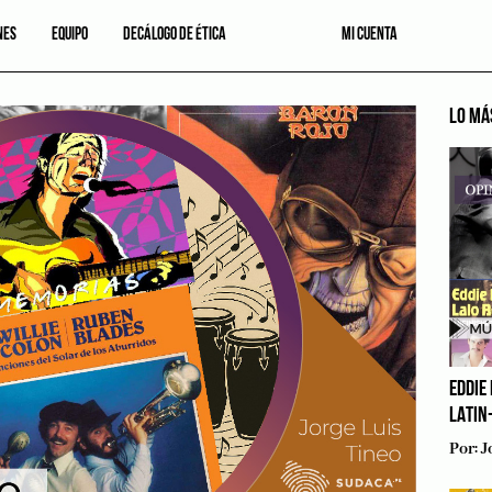
NES
EQUIPO
DECÁLOGO DE ÉTICA
MI CUENTA
LO MÁ
EDDIE 
LATIN
Por:
J