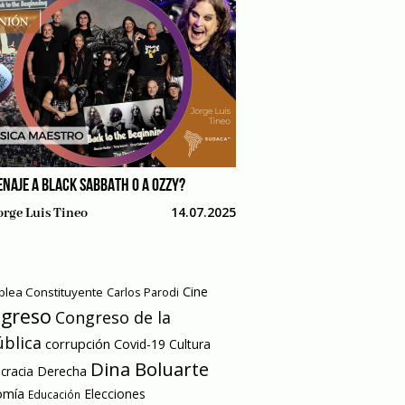
NAJE A BLACK SABBATH O A OZZY?
14.07.2025
orge Luis Tineo
Cine
lea Constituyente
Carlos Parodi
greso
Congreso de la
blica
corrupción
Covid-19
Cultura
Dina Boluarte
racia
Derecha
omía
Elecciones
Educación