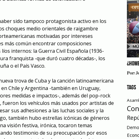
 haber sido tampoco protagonista activo en los
los choques medio orientales de raigambre
 norteamericanas motivadas por intereses
 es más común encontrar composiciones
íos internos: la Guerra Civil Española (1936-
dura franquista -que duró cuatro décadas-, los
¿HOME
luña o el País Vasco.
Por:
J
ueva trova de Cuba y la canción latinoamericana
TAGS
 en Chile y Argentina -también en Uruguay,
ores medidas e impactos-, además del pop-rock
Asamb
, fueron los vehículos más usados por artistas de
Con
sar sus adhesiones a las luchas sociales y la
Repú
go, también hubo estrellas icónicas de géneros
a visión festiva, irónica, tocaron temas
Democ
ejando testimonio de su preocupación por esos
Econ