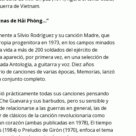
guerra de Vietnam.
inas de Hải Phòng…”
mente a Silvio Rodríguez y su canción Madre, que
opia progenitora en 1973, en los campos minados
a vida a más de 200 soldados del ejército de
a apareció, por primera vez, en una selección de
lada Antología,
a guitarra y voz
. Diez años
rio de canciones de varias épocas, Memorias, lanzó
n conjunto completo.
bió prácticamente todas sus canciones pensando
l Che Guevara y sus barbudos, pero su sensible y
e relacionarse a las guerras en general, las de
or de clásicos de la canción revolucionaria como
 un corazón
(ambas publicadas en 1978),
El tiempo
s
(1984) o
Preludio de Girón
(1970), enfoca el tema