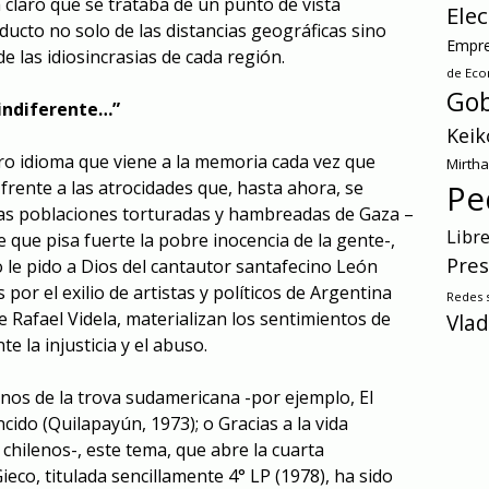
claro que se trataba de un punto de vista
Ele
ucto no solo de las distancias geográficas sino
Empre
e las idiosincrasias de cada región.
de Ec
Gob
 indiferente…”
Keik
ro idioma que viene a la memoria cada vez que
Mirth
rente a las atrocidades que, hasta ahora, se
Pe
as poblaciones torturadas y hambreadas de Gaza –
Libr
 que pisa fuerte la pobre inocencia de la gente-,
Pres
le pido a Dios del cantautor santafecino León
 por el exilio de artistas y políticos de Argentina
Redes s
e Rafael Videla, materializan los sentimientos de
Vlad
e la injusticia y el abuso.
os de la trova sudamericana -por ejemplo, El
ido (Quilapayún, 1973); o Gracias a la vida
 chilenos-, este tema, que abre la cuarta
ieco, titulada sencillamente 4° LP (1978), ha sido