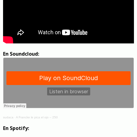
En Soundcloud:
sudaca
·
A Francke le pica el ojo – 250
En Spotify: