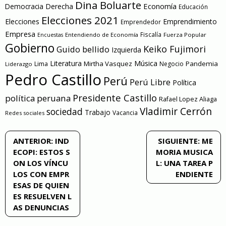
Dina Boluarte
Economía
Democracia
Derecha
Educación
Elecciones 2021
Elecciones
Emprendimiento
Emprendedor
Empresa
Entendiendo de Economía
Fiscalía
Fuerza Popular
Encuestas
Gobierno
Keiko Fujimori
Guido bellido
Izquierda
Literatura
Música
Mirtha Vasquez
Pandemia
Lima
Negocio
Liderazgo
Pedro Castillo
Perú
Perú Libre
Política
Presidente Castillo
política peruana
Rafael Lopez Aliaga
Vladimir Cerrón
sociedad
Trabajo
Vacancia
Redes sociales
Navegación
ANTERIOR:
IND
SIGUIENTE:
ME
ECOPI: ESTOS S
MORIA MUSICA
de
ON LOS VÍNCU
L: UNA TAREA P
LOS CON EMPR
ENDIENTE
entradas
ESAS DE QUIEN
ES RESUELVEN L
AS DENUNCIAS