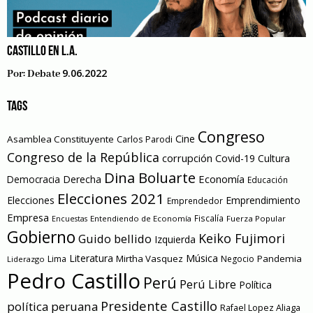
CASTILLO EN L.A.
9.06.2022
Por:
Debate
TAGS
Congreso
Cine
Asamblea Constituyente
Carlos Parodi
Congreso de la República
corrupción
Covid-19
Cultura
Dina Boluarte
Economía
Democracia
Derecha
Educación
Elecciones 2021
Elecciones
Emprendimiento
Emprendedor
Empresa
Entendiendo de Economía
Fiscalía
Fuerza Popular
Encuestas
Gobierno
Keiko Fujimori
Guido bellido
Izquierda
Literatura
Música
Mirtha Vasquez
Pandemia
Lima
Negocio
Liderazgo
Pedro Castillo
Perú
Perú Libre
Política
Presidente Castillo
política peruana
Rafael Lopez Aliaga