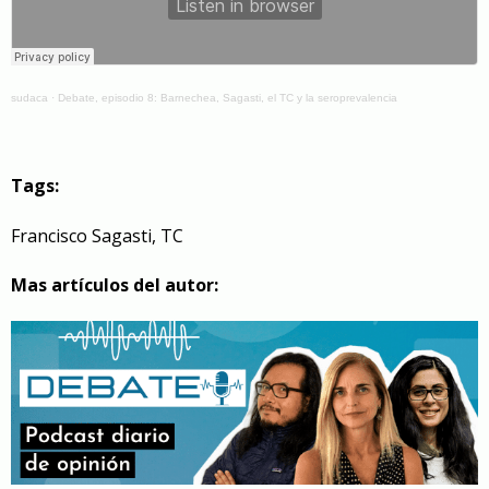
sudaca
·
Debate, episodio 8: Barnechea, Sagasti, el TC y la seroprevalencia
Tags:
Francisco Sagasti
,
TC
Mas artículos del autor: