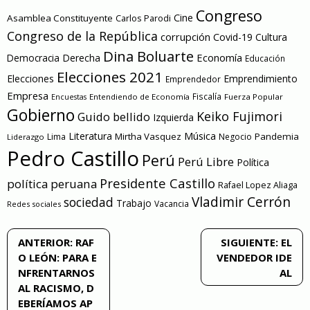
Congreso
Cine
Asamblea Constituyente
Carlos Parodi
Congreso de la República
corrupción
Covid-19
Cultura
Dina Boluarte
Economía
Democracia
Derecha
Educación
Elecciones 2021
Elecciones
Emprendimiento
Emprendedor
Empresa
Entendiendo de Economía
Fiscalía
Fuerza Popular
Encuestas
Gobierno
Keiko Fujimori
Guido bellido
Izquierda
Literatura
Música
Mirtha Vasquez
Pandemia
Lima
Negocio
Liderazgo
Pedro Castillo
Perú
Perú Libre
Política
Presidente Castillo
política peruana
Rafael Lopez Aliaga
Vladimir Cerrón
sociedad
Trabajo
Vacancia
Redes sociales
Navegación
ANTERIOR:
RAF
SIGUIENTE:
EL
O LEÓN: PARA E
VENDEDOR IDE
de
NFRENTARNOS
AL
AL RACISMO, D
entradas
EBERÍAMOS AP