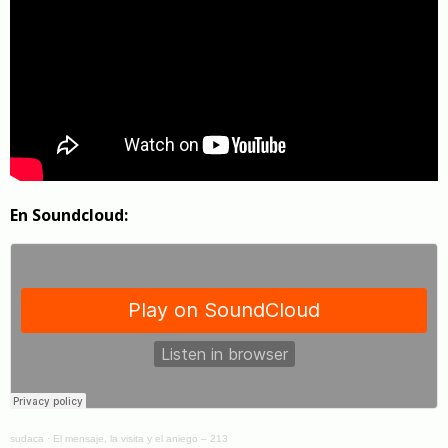
En Soundcloud:
sudaca
·
El mensaje, la visita y el aniego – 213