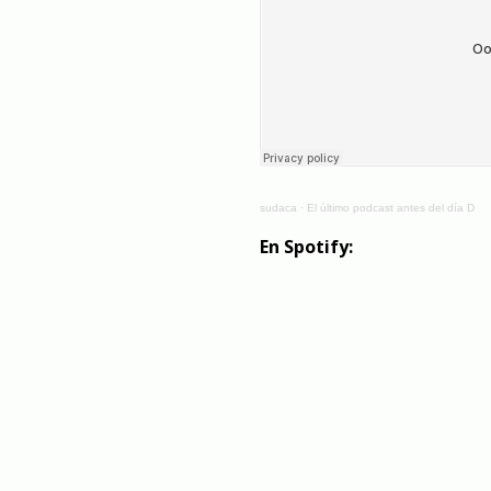
sudaca
·
El último podcast antes del día D
En Spotify: