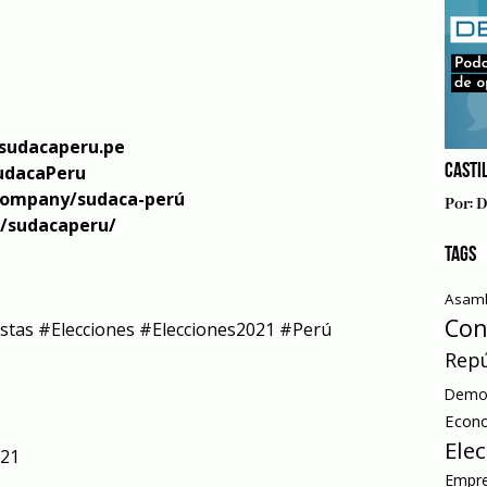
sudacaperu.pe
udacaPeru
CASTIL
company/sudaca-perú
Por:
D
/sudacaperu/
TAGS
Asamb
Con
s​​​​ #Elecciones​​​​ #Elecciones2021​​​​ #Perú​​​​
Repú
Democ
Econ
Ele
021
Empre