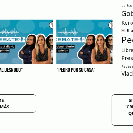
de Ec
Gob
Keik
Mirth
Pe
Libr
Pres
Redes s
AL DESNUDO"
"PEDRO POR SU CASA"
Vlad
DE
S
EMÁS
“CR
Q