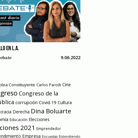
LO EN L.A.
9.06.2022
ebate
Cine
lea Constituyente
Carlos Parodi
greso
Congreso de la
blica
corrupción
Covid-19
Cultura
Dina Boluarte
racia
Derecha
omía
Elecciones
Educación
cciones 2021
Emprendedor
Empresa
ndimiento
Entendiendo
Encuestas