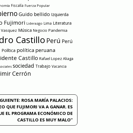
onomía
Fiscalía
Fuerza Popular
ierno
Guido bellido
Izquierda
o Fujimori
Literatura
Lima
Liderazgo
Música
a Vasquez
Pandemia
Negocio
dro Castillo
Perú
Perú
e
política peruana
Política
idente Castillo
Rafael Lopez Aliaga
sociedad
Trabajo
Vacancia
ociales
imir Cerrón
IGUIENTE:
ROSA MARÍA PALACIOS:
EO QUE FUJIMORI VA A GANAR. ES
UE EL PROGRAMA ECONÓMICO DE
CASTILLO ES MUY MALO”