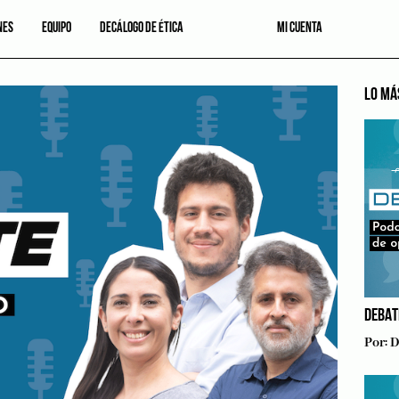
NES
EQUIPO
DECÁLOGO DE ÉTICA
MI CUENTA
LO MÁ
DEBAT
Por:
D