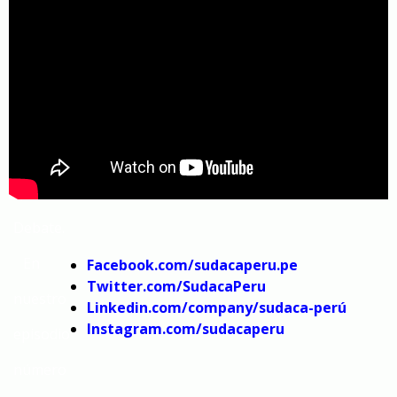
temas
más
importantes
del
día
por
Debate.
En
Facebook.com/sudacaperu.pe
Twitter.com/SudacaPeru
nuestro
Linkedin.com/company/sudaca-perú
Instagram.com/sudacaperu
episodio
número