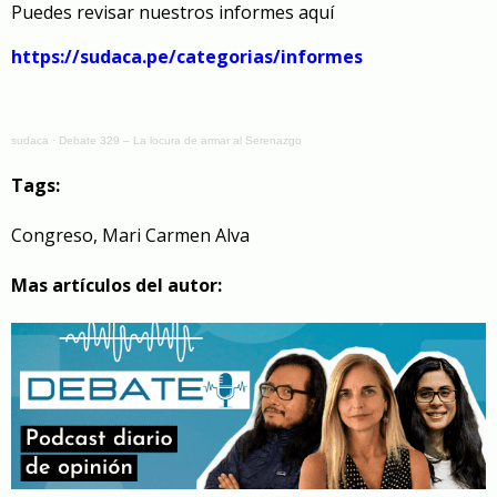
329.
Puedes revisar nuestros informes aquí
https://sudaca.pe/categorias/informes
sudaca
·
Debate 329 – La locura de armar al Serenazgo
Tags:
Congreso
,
Mari Carmen Alva
Mas artículos del autor: