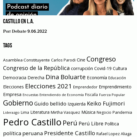
CASTILLO EN L.A.
9.06.2022
Por:
Debate
TAGS
Congreso
Cine
Asamblea Constituyente
Carlos Parodi
Congreso de la República
corrupción
Covid-19
Cultura
Dina Boluarte
Economía
Democracia
Derecha
Educación
Elecciones 2021
Elecciones
Emprendimiento
Emprendedor
Empresa
Entendiendo de Economía
Fiscalía
Fuerza Popular
Encuestas
Gobierno
Keiko Fujimori
Guido bellido
Izquierda
Literatura
Música
Mirtha Vasquez
Pandemia
Lima
Negocio
Liderazgo
Pedro Castillo
Perú
Perú Libre
Política
Presidente Castillo
política peruana
Rafael Lopez Aliaga