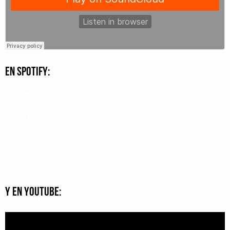
a
viernes,
Alexandra
En Spotify:
Ames,
David
Rivera
y
Paolo
Benza
Y en Youtube:
discuten
los